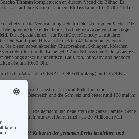
d Sascha Thamm
komplettieren an diesem Abend die Bühne. Es
der voll auf ihre Kosten kommen. Einlass ist um 19:00 Uhr. Tickets
 einheizen. Die Veranstaltung steht im Dienst der guten Sache. Die
eteiligten inklusive der Bands, Technik usw. agieren ohne Gage
feld
. Die „Spezialeinheit“ für RockCoverComedy ist mit ihrer
e. Die Band spielt Hits aus den letzten 40 Jahren mit einem nie
. Sie bieten neben aktuellen Chartbreakern, Schlagern, kölschen
e vom Ohr direkt in die Beine geht! Zum Schluss entert die
„Garage-
“ der Songs absolut authentisch. Laut, roh, innovativ und dennoch
taltung ist um 19:00 Uhr.
olg im letzten Jahr, laden GERALDINO (Nürnberg) und DANIEL
der und Eltern. Er düst mit Pop und Folk durch die
eutschland, Österreich und die Schweiz und bietet rund 100 mal im
erliederbox.
ind mit viel Liebe gemacht und begeistern die ganze Familie. Seine
rlieder" wurden in nur zwei Jahren mehr als 20 Millionen Mal
klein bis groß! Kultur in der gesamten Breite im kleinen und