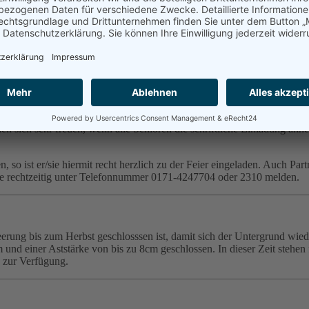
reuen sich auf zahlreiche Besucher.
hmittag herzlich ein.
haus
statt.
n sich sehr freuen, wenn alle Senioren die schriftliche Einladung an
n, so ist er/sie hiermit recht herzlich zu der Feier eingeladen. Auch Par
tte rechtzeitig unter Telefonnummer 0171-4247704 oder 2310 melden.
sleerung bis zum Herbst geschlosssen ist, damit sich der Untergrund wie
und einer Aststärke von bis zu 8cm geschlossen. In dieser Zeit stehen 
 zur Verfügung.