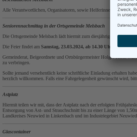
Alle Verantwortlichen, Organisatoren, sowie Helferinnen und Helfer f
Seniorennachmittag in der Ortsgemeinde Melsbach
Die Ortsgemeinde Melsbach lädt hiermit zum diesjährigen Seniorennac
Die Feier findet am
Samstag, 23.03.2024, ab 14.30 Uhr im Bürger
Gemeinderat, Beigeordnete und Ortsbürgermeister Holger Klein würde
zu verbringen.
Sollte jemand versehentlich keine schriftliche Einladung erhalten habe
herzlich willkommen. Falls eine Fahrgelegenheit gewünscht wird, bi
Astplatz
Hiermit teilen wir mit, dass der Astplatz nach der erfolgten Frühjahr
Entsorgung von Ast- und Strauchschnitt bis zu einer Länge von 1,50m 
Landkreises Neuwied in Linkenbach und im Industriegebiet Neuwied
Glascontainer