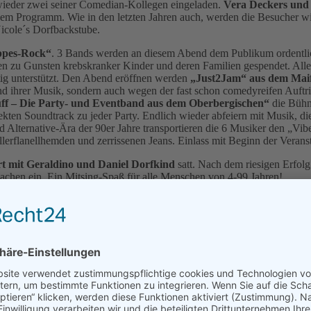
ieder zwei seiner Comedian-Kollegen eingeladen.
Vera Deckers un
dem Programm. Wie in den letzten Jahren auch, werden die Besucher wie
Nicole´s Dorfbackstube.
pes-Rock“
. 3 Bands werden an diesem Abend dem Publikum ordentlich
zu Gunsten krebskranker Kinder und deren Familien gespendet. Alle B
tig unterstützt. Den Abend eröffnen werden
„Just2Jam“ aus dem Mai
 ihrer Musik, sondern auch wegen der fast schon comedyreifen Auftritt
uff – Die Party- und Eventband aus dem Oberbergischen“
die Bühne
kten Soundtrack zu jeder Party. Endlich wieder abfeiern mit Musik, di
 Alternative-Ära der 90er Jahre transportieren die 6 Musiker den „Vibe
llerflanellhemden und zerrissenen Jeans. Einlass mit Beginn der Verans
t mit Geraldino und Daniel Dorfkind
satt. Nach dem riesigen Erf
en ein. Ein Mitsing-Spaß für alle Menschen von 4-99 Jahren!
roßem Erfolg Kindermusik-CDs, Liederbücher und Musik-Clips für Kin
achaktionen und Songgeschichten sind im Programm. Er tourt durch D
 bis jetzt Auftritte beim ARD-Kinderfest, der ZDF-TiVi-Tour, BR-Somm
chen Wind in die Kinderliedermacher-Szene. Seine fröhlichen Songs s
ört. Musikvideos seiner Lieder vom YouTube-Kanal "Sing mit mir Kinde
der Kultur bevor - ein Wochenende für Jung und Alt, aber auch für 