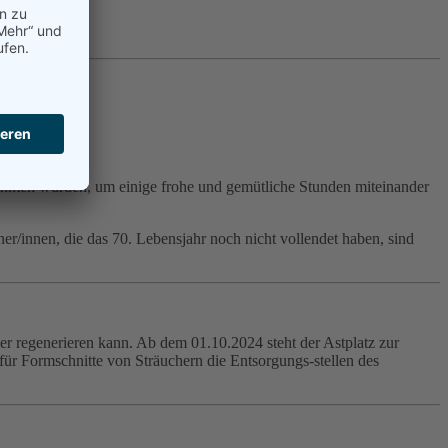
nehmen würden, um einige frohe und gemütliche Stunden miteinander
tner/innen, die das 70. Lebensjahr noch nicht vollendet haben, sind
der regenerieren kann. Ab dem 01.10.2024 steht der Astplatz zur
für Formschnitte von Sträuchern die Entsorgungs-stellen des