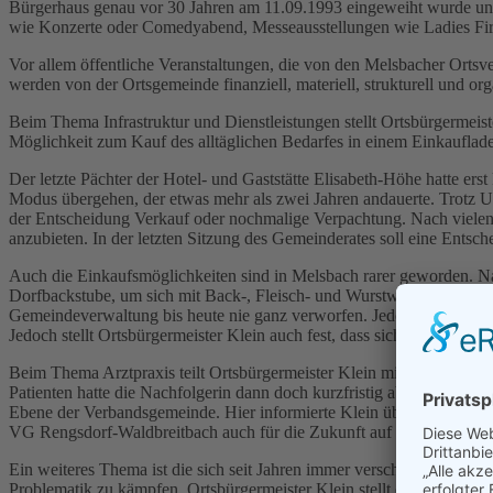
Bürgerhaus genau vor 30 Jahren am 11.09.1993 eingeweiht wurde und se
wie Konzerte oder Comedyabend, Messeausstellungen wie Ladies First 
Vor allem öffentliche Veranstaltungen, die von den Melsbacher Ortsve
werden von der Ortsgemeinde finanziell, materiell, strukturell und org
Beim Thema Infrastruktur und Dienstleistungen stellt Ortsbürgermeis
Möglichkeit zum Kauf des alltäglichen Bedarfes in einem Einkauflade
Der letzte Pächter der Hotel- und Gaststätte Elisabeth-Höhe hatte e
Modus übergehen, der etwas mehr als zwei Jahren andauerte. Trotz Un
der Entscheidung Verkauf oder nochmalige Verpachtung. Nach vielen 
anzubieten. In der letzten Sitzung des Gemeinderates soll eine Entsc
Auch die Einkaufsmöglichkeiten sind in Melsbach rarer geworden. Na
Dorfbackstube, um sich mit Back-, Fleisch- und Wurstwaren, sowie mi
Gemeindeverwaltung bis heute nie ganz verworfen. Jedoch erschwer
Jedoch stellt Ortsbürgermeister Klein auch fest, dass sich jeder selbs
Beim Thema Arztpraxis teilt Ortsbürgermeister Klein mit, dass man n
Patienten hatte die Nachfolgerin dann doch kurzfristig abgesagt, so
Ebene der Verbandsgemeinde. Hier informierte Klein über die seit
VG Rengsdorf-Waldbreitbach auch für die Zukunft auf sicheren Beinen
Ein weiteres Thema ist die sich seit Jahren immer verschlechternde 
Problematik zu kämpfen. Ortsbürgermeister Klein stellt die offene Fr