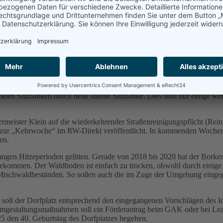
t mehr überein. Daher hat die Gemeindeverwaltung in den letzten Jah
n Melsbach zusammengetragen, die seit einigen Wochen gemeinsam mit 
 einen die Einführung einer 30er-Zone im Bereich der Grundschule, u
nen versetzt und im Frühjahr 2024 zwischen 25-30 Parktaschen eingeric
rmehrter Auffahrunfällen in den letzten Wochen und Monaten vonnöten
en ist, dass die Ortsgemeinde nur Vorschläge und Wünsche unterbreiten
maßnahmen durch die Gemeindearbeiter und die ehrenamtlichen Mitgli
stern, Weihnachten, …), Anlegen von Bienenblumenwiesen (Verlängeru
kten Sitzbänken durch neue stabile Sitzbänke. Dies sind nur einige wen
eister Klein auf die wiederkehrender Straßenreinigungspflicht (Rein
s zur „Kehrwoche“ im RW-Direkt veröffentlicht. In kommenden Wochen 
en.
ngen Hitzeperioden gelitten. Gerade von 2018 bis 2020 hat der Borken
ommen. Der Waldboden ist einfach zu trocken, obwohl durch einige R
Mischwaldbeständen. So sollen auch die im Zuge der Umgehung eingeg
hin soll der Dorfplatz entsprechend den eingegangenen Vorschlägen des
 Umgestaltungsmaßnahmen soll ein Förderantrag beim GAK oder bei Lea
5 den 40. Geburtstag des Dorfplatzes begehen.