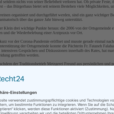
itdem nichts von seiner Beliebtheit verloren hat. Ob private Feste, öf
– das Bürgerhaus bietet seit seinem Bestehen viele Möglichkeiten, um 
reinen organisiert und durchgeführt werden, sind ein ganz wichtiger B
anisatorisch über das ganze Jahr hinweg unterstützt.
ter Klein drei wichtige Punkte heraus: die 2006 von der Ortsgemeinde e
n und die Wiederbelebung einer Arztpraxis vor Ort.
rst kurz vor der Corona-Pandemie eröffnet und musste gerade einmal na
terstützung der Ortsgemeinde konnte die Pächterin Fr. Fataneh Falahati
intensiven Gesprächen und Diskussionen innerhalb des Rates, hat man 
heidung getroffen werden.
chdem der Traditionsbetrieb Metzgerei Freund aus persönlichen und pr
t einigen Produkte des alltäglichen Lebensmittelbedarfes zu versorgen
en die im Umkreis von 2km bestehenden sieben Einkaufsmärkte in Ren
t hinterfragen muss, wie oft man in der Vergangenheit die damaligen Ein
ach intensiven Gesprächen kurz vor einer Nachfolge des scheidenden D
dass es seitdem keine Praxis mehr in Melsbach gibt. Doch das Thema bes
 2021 gemeinsamen Bemühungen der FDP- und FWG-WIR-Fraktionen im V
 aufzustellen und zu strukturieren.
Parksituation und Verkehrsberuhigung im Ort. Dabei betrifft es nicht n
age: wie viele Autos hat denn heute jeder Haushalt? Die Anzahl der Kr