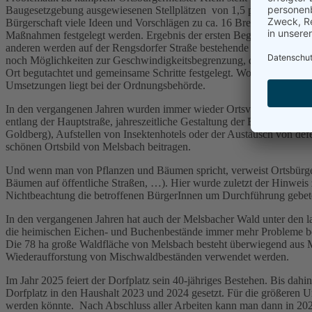
Baugesetzgebung ausgewiesenen Stellplätzen von 1,5 pro Wohneinhei
Bürgerschaft viele Ideen und Vorschlägen zu ca. 16 Brennpunkten i
Maßnahmen festgelegt werden. Ergebnis der ersten Begehung ist zum
anderen werden auf der Rengsdorfer Straße bestehende Halteverbotszo
noch Möglichkeiten zur Geschwindigkeitsbegrenzung, die aufgrund ve
Ort begutachtet und gemeinsame Schritte festgelegt. Wobei festzuhalt
Umsetzungen liegt bei der Ordnungsbehörde.
In den vergangenen Jahren wurden immer wieder Ortsverschönerungs
entlang der Hauptstraße, jahreszeitliche Gestaltung der Beete (O
Goldberg), Aufstellen von Insektenhotels oder der Austausch von defe
schönen Ortsbild von Melsbach beitragen.
Und wenn man von Pflanzen und Bäumen spricht, verweist Ortsbürgerm
Bäumen auf öffentliche Straßen, …). Hier wurde zuletzt der Hinwei
Nichtbeachtung die betroffenen BürgerInnen um Durchführung gebet
In den vergangenen Jahren hat auch der Melsbacher Wald unter den la
die heimischen Eichen- und Buchenbestände immer mehr Probleme bek
Die 78 ha große Waldfläche von Melsbach besteht überwiegend aus 
Wiederaufforstung von Mischwaldbeständen verwendet werden.
Im Jahr 2025 feiert der Dorfplatz sein 40-jähriges Bestehen. Bis da
Dorfplatz in den Haushalt 2023 und 2024 gesetzt. Für die größeren
werden könnte. Nach Abschluss aller Arbeiten kann man dann in 202