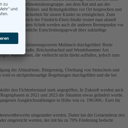
ren aus der Dorfmoderationsgruppe, aus dem Rat und aus der
Ordnungsamt, Polizei- und Rettungskräften vor Ort besprochen und
m etwas mehr Sicherheit für unsere Kinder zu ermöglichen. Zum
htet. Im Bereich der Friedrich-Ebert-Straße eroiert man aktuell
 ist. Im nächsten Schritt werden auch die anderen Brennpunkte vor
 darf. Die eigentliche Entscheidungsgewalt über zukünftige
eder des Verschönerungsverein Melsbach durchgeführt: Beete
ng Oberbieberer Straße, Brückenbachtal und Wendehammer Am
igen Maßnahmen, die vielleicht nicht direkt auffallen, jedoch zum
igung der Ablaufrinne, Bürgersteig, Überhang von Sträuchern und
wird es stichprobenartige Begehungen durchgeführt und die bei
käfer den Fichtenbestand stark angegriffen. In Zukunft werden auch
egenphasen in 2021 und 2023 die Situation etwas gelindert wurde.
angenen Ausgleichszahlungen in Höhe von ca. 190.000,- Euro für
 Ideenwettbewerbs umgestaltet werden. Daher hat der Gemeinderat den
der eingereicht werden, der mit bis zu 70% Förderung bedacht