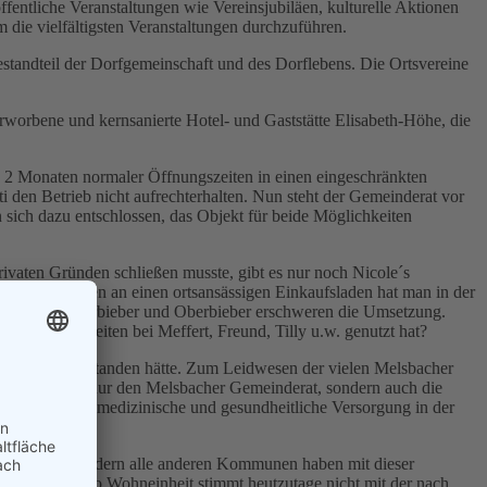
fentliche Veranstaltungen wie Vereinsjubiläen, kulturelle Aktionen
die vielfältigsten Veranstaltungen durchzuführen.
estandteil der Dorfgemeinschaft und des Dorflebens. Die Ortsvereine
rworbene und kernsanierte Hotel- und Gaststätte Elisabeth-Höhe, die
ch 2 Monaten normaler Öffnungszeiten in einen eingeschränkten
 den Betrieb nicht aufrechterhalten. Nun steht der Gemeinderat vor
sich dazu entschlossen, das Objekt für beide Möglichkeiten
ivaten Gründen schließen musste, gibt es nur noch Nicole´s
. Die Gedanken an einen ortsansässigen Einkaufsladen hat man in der
gsdorf, Niederbieber und Oberbieber erschweren die Umsetzung.
kaufsmöglichkeiten bei Meffert, Freund, Tilly u.w. genutzt hat?
r. Paillard gestanden hätte. Zum Leidwesen der vielen Melsbacher
chäftigt nicht nur den Melsbacher Gemeinderat, sondern auch die
G-Rat, die medizinische und gesundheitliche Versorgung in der
ur Melsbach, sondern alle anderen Kommunen haben mit dieser
aftfahrzeuge pro Wohneinheit stimmt heutzutage nicht mit der nach