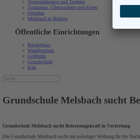
Veranstaltungen und Termine
Tourismus, Übernachten und Essen
Ortsplan
Melsbach in Bildern
Öffentliche Einrichtungen
Bürgerhaus
Waldfestplatz
Grillhütte
Grundschule
Kita
Grundschule Melsbach sucht Be
Grundschule Melsbach sucht Betreuungskraft in Vertretung
Die Grundschule Melsbach sucht mit sofortiger Wirkung für die Nachm