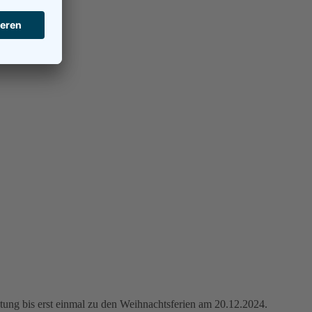
tung bis erst einmal zu den Weihnachtsferien am 20.12.2024.