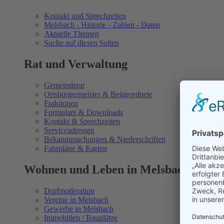
Kontakt und Sprechzeiten
Melsbach - Historie - Zahlen - Daten
Aktuelle Themen
Suche auf diesen Seiten
Rat und Verwaltung
Gemeinderat
Ortsbürgermeister & Beigeordnete
Fraktionen
Formulare & Downloads
Kontakt & Sprechzeiten
Serviceadressen
Bekanntmachungen & Niederschriften
Fahrpläne & Karten
Wohnen und Leben in Melsbach
Dorfmoderation
Vereine in Melsbach
Gewerbe in Melsbach
Immobilien / Bauplätze