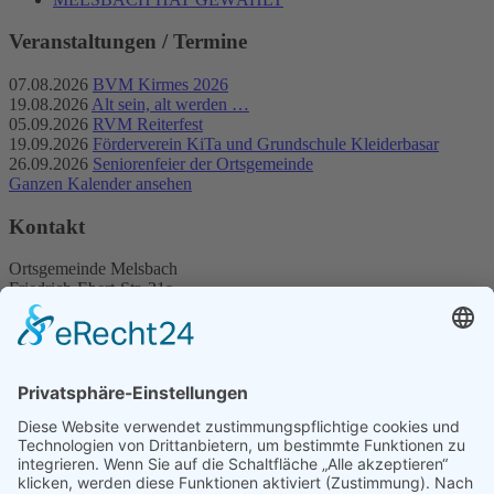
Veranstaltungen / Termine
07.08.2026
BVM Kirmes 2026
19.08.2026
Alt sein, alt werden …
05.09.2026
RVM Reiterfest
19.09.2026
Förderverein KiTa und Grundschule Kleiderbasar
26.09.2026
Seniorenfeier der Ortsgemeinde
Ganzen Kalender ansehen
Kontakt
Ortsgemeinde Melsbach
Friedrich-Ebert-Str. 21a
56581 Melsbach
Telefon (02634) 2310
Telefax (02634) 92 18 27
E-Mail:
Diese E-Mail-Adresse ist vor Spambots geschützt! Zur
Anzeige muss JavaScript eingeschaltet sein.
Oder
Diese E-Mail-Adresse ist vor Spambots geschützt! Zur
Anzeige muss JavaScript eingeschaltet sein.