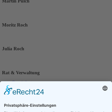
Martin Pulch
Moritz Roch
Julia Roch
Rat & Verwaltung
Gemeinderat
Ortsbürgermeister & Beigeordnete
Fraktionen
Formulare & Downloads
Kontakt & Sprechzeiten
Serviceadressen
Bekanntmachungen & Niederschriften