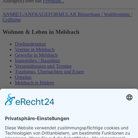
Anfrage(n) über das
Formular...
ANMIET-/ANFRAGEFORMULAR Bürgerhaus / Waldfestplatz /
Grillhütte
Wohnen & Leben in Melsbach
Dorfmoderation
Vereine in Melsbach
Gewerbe in Melsbach
Immobilien / Bauplätze
Veranstaltungen und Termine
Tourismus, Übernachten und Essen
Ortsplan
Melsbach in Bildern
Öffentliche Einrichtungen
Bürgerhaus
Waldfestplatz
Grillhütte
Grundschule
Kita