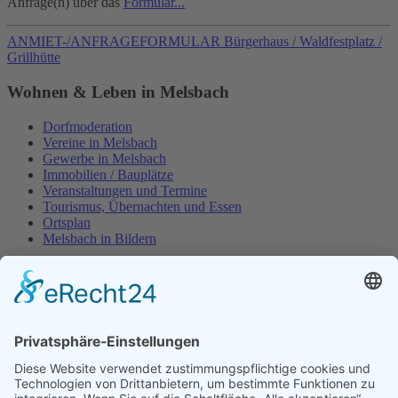
Anfrage(n) über das
Formular...
ANMIET-/ANFRAGEFORMULAR Bürgerhaus / Waldfestplatz /
Grillhütte
Wohnen & Leben in Melsbach
Dorfmoderation
Vereine in Melsbach
Gewerbe in Melsbach
Immobilien / Bauplätze
Veranstaltungen und Termine
Tourismus, Übernachten und Essen
Ortsplan
Melsbach in Bildern
Öffentliche Einrichtungen
Bürgerhaus
Waldfestplatz
Grillhütte
Grundschule
Kita