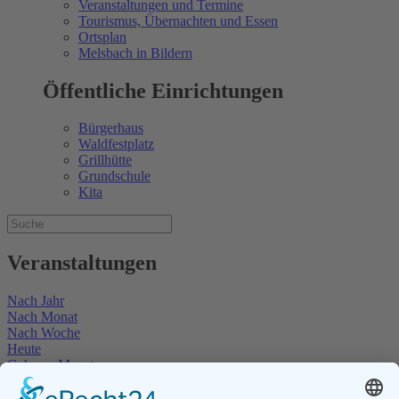
Veranstaltungen und Termine
Tourismus, Übernachten und Essen
Ortsplan
Melsbach in Bildern
Öffentliche Einrichtungen
Bürgerhaus
Waldfestplatz
Grillhütte
Grundschule
Kita
Veranstaltungen
Nach Jahr
Nach Monat
Nach Woche
Heute
Gehe zu Monat
Gehe zu Monat