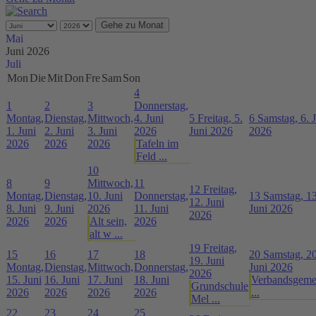
Gehe zu Monat
Mai
Juni 2026
Juli
Mon
Die
Mit
Don
Fre
Sam
Son
4
1
2
3
Donnerstag,
Montag,
Dienstag,
Mittwoch,
4. Juni
5
Freitag, 5.
6
Samstag, 6. 
1. Juni
2. Juni
3. Juni
2026
Juni 2026
2026
2026
2026
2026
Tafeln im
Feld ...
10
8
9
Mittwoch,
11
12
Freitag,
Montag,
Dienstag,
10. Juni
Donnerstag,
13
Samstag, 13
12. Juni
8. Juni
9. Juni
2026
11. Juni
Juni 2026
2026
2026
2026
Alt sein,
2026
alt w ...
19
Freitag,
15
16
17
18
20
Samstag, 20
19. Juni
Montag,
Dienstag,
Mittwoch,
Donnerstag,
Juni 2026
2026
15. Juni
16. Juni
17. Juni
18. Juni
Verbandsgeme
Grundschule
2026
2026
2026
2026
...
Mel ...
22
23
24
25